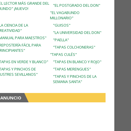
EL LECTOR MÁS GRANDE DEL
"EL POSTGRADO DEL DON"
UNDO" ¡NUEVO!
"EL VAGABUNDO
MILLONARIO"
LA CIENCIA DE LA
"GUISOS"
REATIVIDAD"
"LA UNIVERSIDAD DEL DON"
MANUAL PARA MAESTROS"
"PAELLA"
REPOSTERÍA FÁCIL PARA
"TAPAS COLCHONERAS"
RINCIPIANTES"
"TAPAS CULÉS"
TAPAS EN VERDE Y BLANCO"
"TAPAS EN BLANCO Y ROJO"
TAPAS Y PINCHOS DE
"TAPAS MERENGUES"
LUSTRES SEVILLANOS"
"TAPAS Y PINCHOS DE LA
SEMANA SANTA"
ANUNCIO