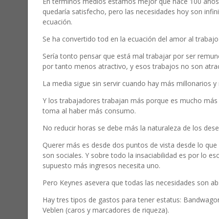
En términos medios estamos mejor que hace 100 año
quedaría satisfecho, pero las necesidades hoy son infini
ecuación.
Se ha convertido tod en la ecuación del amor al trabajo 
Sería tonto pensar que está mal trabajar por ser remu
por tanto menos atractivo, y esos trabajos no son atrac
La media sigue sin servir cuando hay más millonarios y
Y los trabajadores trabajan más porque es mucho más re
toma al haber más consumo.
No reducir horas se debe más la naturaleza de los des
Querer más es desde dos puntos de vista desde lo que q
son sociales. Y sobre todo la insaciabilidad es por lo 
supuesto más ingresos necesita uno.
Pero Keynes asevera que todas las necesidades son ab
Hay tres tipos de gastos para tener estatus: Bandwagon 
Veblen (caros y marcadores de riqueza).