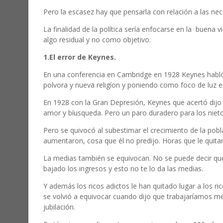
Pero la escasez hay que pensarla con relación a las nec
La finalidad de la política sería enfocarse en la buena 
algo residual y no como objetivo.
1.El error de Keynes.
En una conferencia en Cambridge en 1928 Keynes habl
polvora y nueva religíon y poniendo como foco de luz en
En 1928 con la Gran Depresión, Keynes que acertó dijo q
amor y bíusqueda. Pero un paro duradero para los nietos
Pero se quivocó al subestimar el crecimiento de la pobl
aumentaron, cosa que él no predijo. Horas que le quitarí
La medias también se equivocan. No se puede decir que 
bajado los ingresos y esto no te lo da las medias.
Y además los ricos adictos le han quitado lugar a los r
se volvió a equivocar cuando dijo que trabajaríamos meno
jubilación.