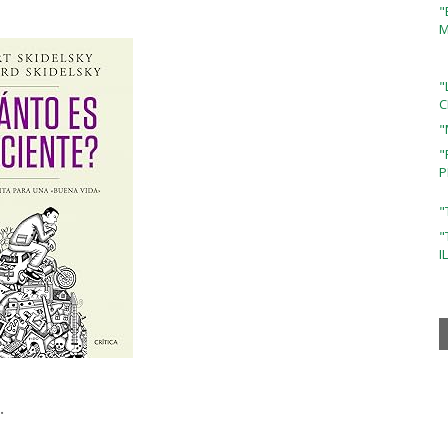
"
M
"
C
"
"
P
"
"
I
.