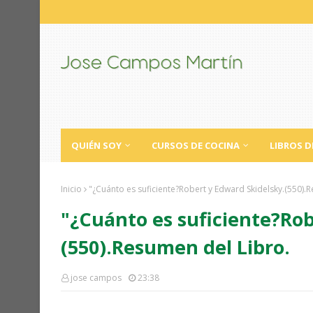
QUIÉN SOY
CURSOS DE COCINA
LIBROS D
Inicio
"¿Cuánto es suficiente?Robert y Edward Skidelsky.(550).
"¿Cuánto es suficiente?Rob
(550).Resumen del Libro.
jose campos
23:38