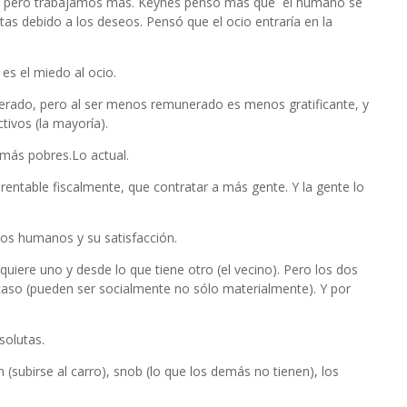
s pero trabajamos más. Keynes pensó más que el humano se
tas debido a los deseos. Pensó que el ocio entraría en la
es el miedo al ocio.
nerado, pero al ser menos remunerado es menos gratificante, y
tivos (la mayoría).
 más pobres.Lo actual.
ntable fiscalmente, que contratar a más gente. Y la gente lo
eos humanos y su satisfacción.
uiere uno y desde lo que tiene otro (el vecino). Pero los dos
escaso (pueden ser socialmente no sólo materialmente). Y por
solutas.
(subirse al carro), snob (lo que los demás no tienen), los