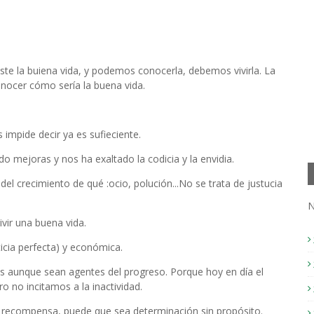
existe la buiena vida, y podemos conocerla, debemos vivirla. La
onocer cómo sería la buena vida.
s impide decir ya es sufieciente.
do mejoras y nos ha exaltado la codicia y la envidia.
l crecimiento de qué :ocio, polución...No se trata de justucia
vir una buena vida.
icia perfecta) y económica.
as aunque sean agentes del progreso. Porque hoy en día el
 no incitamos a la inactividad.
a recompensa, puede que sea determinación sin propósito.