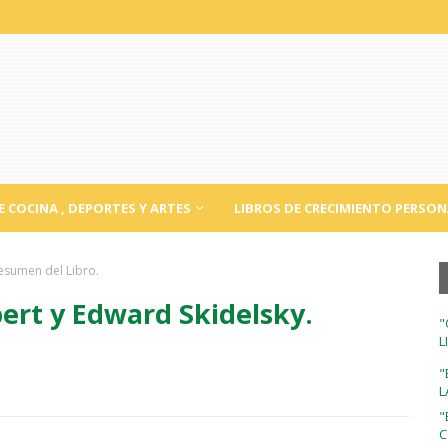
E COCINA , DEPORTES Y ARTES
LIBROS DE CRECIMIENTO PERSON
Resumen del Libro.
ert y Edward Skidelsky.
"
L
"
L
"
C