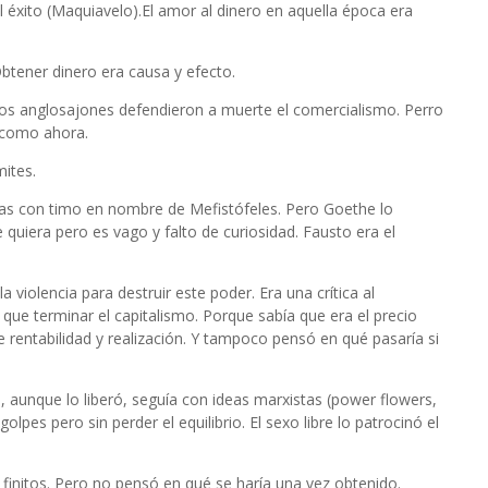
el éxito (Maquiavelo).El amor al dinero en aquella época era
Obtener dinero era causa y efecto.
 Y los anglosajones defendieron a muerte el comercialismo. Perro
o como ahora.
mites.
as con timo en nombre de Mefistófeles. Pero Goethe lo
quiera pero es vago y falto de curiosidad. Fausto era el
a violencia para destruir este poder. Era una crítica al
 que terminar el capitalismo. Porque sabía que era el precio
e rentabilidad y realización. Y tampoco pensó en qué pasaría si
, aunque lo liberó, seguía con ideas marxistas (power flowers,
golpes pero sin perder el equilibrio. El sexo libre lo patrocinó el
 finitos. Pero no pensó en qué se haría una vez obtenido.