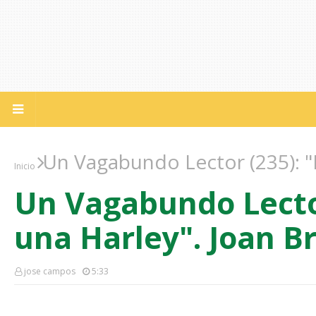
Un Vagabundo Lector (235): "D
Inicio
Un Vagabundo Lector
una Harley". Joan B
jose campos
5:33