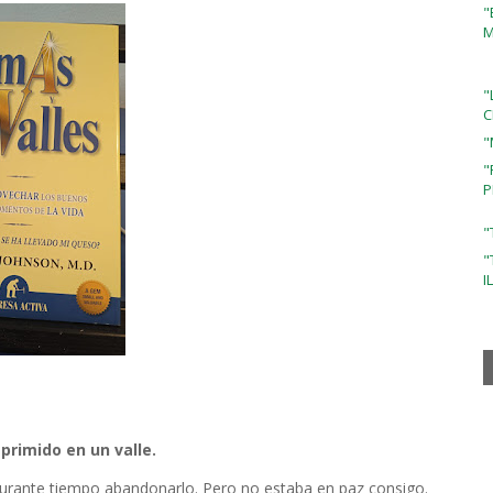
"
M
"
C
"
"
P
"
"
I
primido en un valle.
r durante tiempo abandonarlo. Pero no estaba en paz consigo.