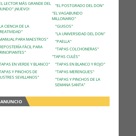
EL LECTOR MÁS GRANDE DEL
"EL POSTGRADO DEL DON"
UNDO" ¡NUEVO!
"EL VAGABUNDO
MILLONARIO"
LA CIENCIA DE LA
"GUISOS"
REATIVIDAD"
"LA UNIVERSIDAD DEL DON"
MANUAL PARA MAESTROS"
"PAELLA"
REPOSTERÍA FÁCIL PARA
"TAPAS COLCHONERAS"
RINCIPIANTES"
"TAPAS CULÉS"
TAPAS EN VERDE Y BLANCO"
"TAPAS EN BLANCO Y ROJO"
TAPAS Y PINCHOS DE
"TAPAS MERENGUES"
LUSTRES SEVILLANOS"
"TAPAS Y PINCHOS DE LA
SEMANA SANTA"
ANUNCIO