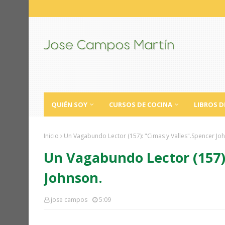
QUIÉN SOY
CURSOS DE COCINA
LIBROS D
Inicio
Un Vagabundo Lector (157): "Cimas y Valles".Spencer Jo
Un Vagabundo Lector (157):
Johnson.
jose campos
5:09