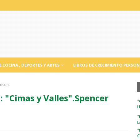
E COCINA , DEPORTES Y ARTES
LIBROS DE CRECIMIENTO PERSON
hnson.
 "Cimas y Valles".Spencer
"
L
"
L
"
C