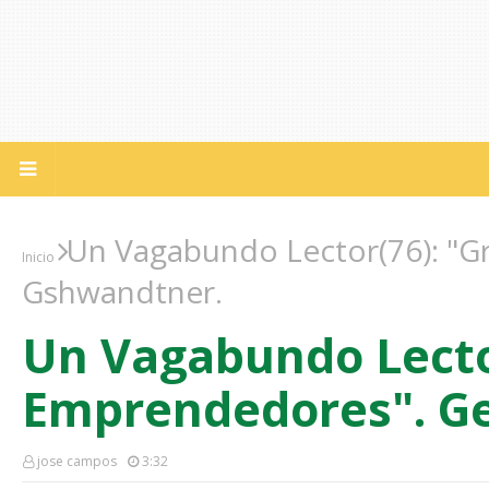
Un Vagabundo Lector(76): "
Inicio
Gshwandtner.
Un Vagabundo Lecto
Emprendedores". G
jose campos
3:32