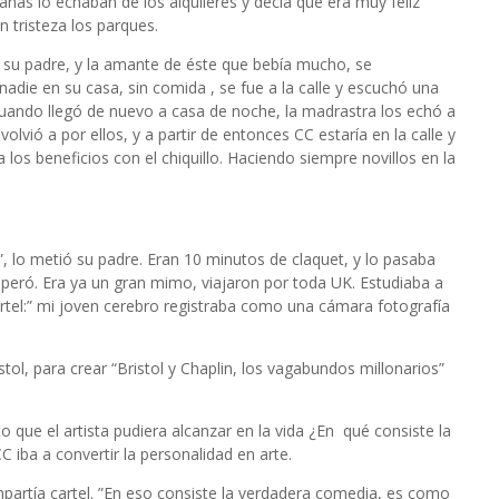
as lo echaban de los alquileres y decía que era muy feliz
 tristeza los parques.
 su padre, y la amante de éste que bebía mucho, se
nadie en su casa, sin comida , se fue a la calle y escuchó una
Cuando llegó de nuevo a casa de noche, la madrastra los echó a
lvió a por ellos, y a partir de entonces CC estaría en la calle y
 los beneficios con el chiquillo. Haciendo siempre novillos en la
 lo metió su padre. Eran 10 minutos de claquet, y lo pasaba
peró. Era ya un gran mimo, viajaron por toda UK. Estudiaba a
rtel:” mi joven cerebro registraba como una cámara fotografía
ol, para crear “Bristol y Chaplin, los vagabundos millonarios”
to que el artista pudiera alcanzar en la vida ¿En
qué consiste la
C iba a convertir la personalidad en arte.
partía cartel. ”En eso consiste la verdadera comedia, es como