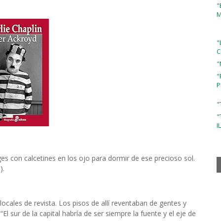
"
M
"
C
"
"
P
"
"
I
tges con calcetines en los ojo para dormir de ese precioso sol.
).
 locales de revista. Los pisos de allí reventaban de gentes y
“El sur de la capital habría de ser siempre la fuente y el eje de