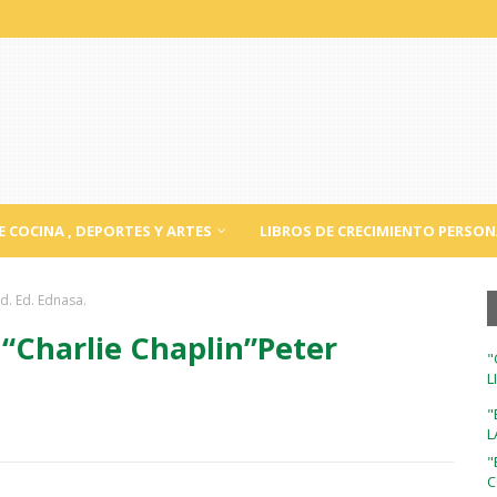
E COCINA , DEPORTES Y ARTES
LIBROS DE CRECIMIENTO PERSON
d. Ed. Ednasa.
“Charlie Chaplin”Peter
"
L
"
L
"
C