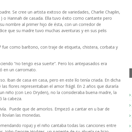
padre. Se cree un artista exitoso de variedades, Charlie Chaplin,
 ) o Hannah de casada. Ella tuvo éxito como cantante pero
o su nombre al primer hijo de ésta, con un corredor de
 dice que su madre tuvo muchas aventuras y en sus pelis
fue como barítono, con traje de etiqueta, chistera, corbata y
diciendo “no tengo esa suerte”. Pero los antepasados era
ió en un carromato.
. Iban de casa en casa, pero en este lío tenía criada. En dicha
é las flores representaban el amor frágil. En 2 años que duraría
n un niño (con Leo Dryden), no la consideraba buena madre, la
ó la cabeza.
vía.
Puede que de amoríos. Empezó a cantar en u bar de
e llovían las monedas.
remendando ropa) y el niño cantaba todas las canciones entre
rés. John George Hodges, un pariente de su abuela se hizo