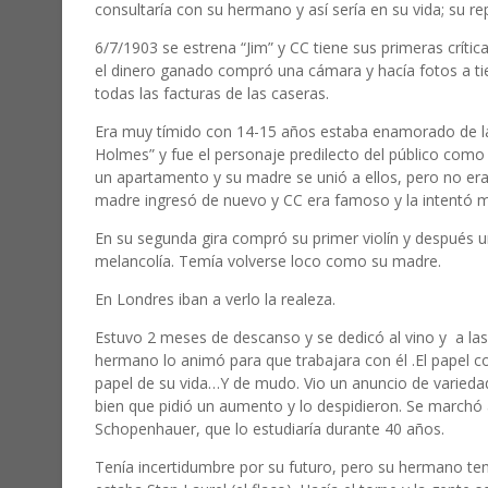
consultaría con su hermano y así sería en su vida; su re
6/7/1903 se estrena “Jim” y CC tiene sus primeras crítica
el dinero ganado compró una cámara y hacía fotos a ti
todas las facturas de las caseras.
Era muy tímido con 14-15 años estaba enamorado de 
Holmes” y fue el personaje predilecto del público como 
un apartamento y su madre se unió a ellos, pero no er
madre ingresó de nuevo y CC era famoso y la intentó me
En su segunda gira compró su primer violín y después
melancolía. Temía volverse loco como su madre.
En Londres iban a verlo la realeza.
Estuvo 2 meses de descanso y se dedicó al vino y
a la
hermano lo animó para que trabajara con él .El papel c
papel de su vida…Y de mudo. Vio un anuncio de varieda
bien que pidió un aumento y lo despidieron. Se marchó
Schopenhauer, que lo estudiaría durante 40 años.
Tenía incertidumbre por su futuro, pero su hermano ten