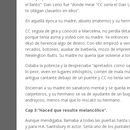
el llanto”. Dan Leno fue “donde mirar ”CC sería el Dan Le
te obligan clavarlos en ellos”.
En aquella época su madre, abuelo (materno) y su her
CC seguía de gira y conoció a Marcelina, no perdía deta
porque tenía asma y volvió con su madre. Ya entonces su
dejó de herencia algo de dinero. Con ello empezó a ve
recados, botones, auxiliar de barbería, mozo de imprent
Newington Butts. Su madre no quería que volviese a los
Odiaba la pobreza y la despreciaba “apretados como sar
lo peor, viven en lugares inhóspitos, comen de mala m
antigua cantante debajo de un puente y CC no tenía sim
Encierran a su madre en sanatorio mental y se queda en 
carpinteros, y su hermano se va de ayudante de un buque
andrajoso, menos mal que lo rescató su hermano.
Cap 3:”Haced que resulte melancólico”.
Aunque mendigaba, llamaba a todas las puertas hasta qu
y para H.A. Saintsbury el actor. Sería uno de los puntale