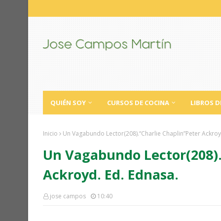
QUIÉN SOY
CURSOS DE COCINA
LIBROS D
Inicio
Un Vagabundo Lector(208).“Charlie Chaplin”Peter Ackroy
Un Vagabundo Lector(208).
Ackroyd. Ed. Ednasa.
jose campos
10:40