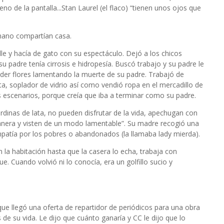
no de la pantalla...Stan Laurel (el flaco) “tienen unos ojos que
mano compartían casa.
lle y hacía de gato con su espectáculo. Dejó a los chicos
 padre tenía cirrosis e hidropesía. Buscó trabajo y su padre le
nder flores lamentando la muerte de su padre. Trabajó de
a, soplador de vidrio así como vendió ropa en el mercadillo de
 escenarios, porque creía que iba a terminar como su padre.
dinas de lata, no pueden disfrutar de la vida, apechugan con
anera y visten de un modo lamentable”. Su madre recogió una
patía por los pobres o abandonados (la llamaba lady mierda).
la habitación hasta que la casera lo echa, trabaja con
. Cuando volvió ni lo conocía, era un golfillo sucio y
e llegó una oferta de repartidor de periódicos para una obra
s de su vida. Le dijo que cuánto ganaría y CC le dijo que lo