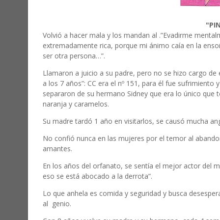
"PI
Volvió a hacer mala y los mandan al .”Evadirme mentalm
extremadamente rica, porque mi ánimo caía en la ensoñ
ser otra persona…”.
Llamaron a juicio a su padre, pero no se hizo cargo de e
a los 7 años”: CC era el nº 151, para él fue sufrimiento
separaron de su hermano Sidney que era lo único que ten
naranja y caramelos.
Su madre tardó 1 año en visitarlos, se causó mucha ang
No confió nunca en las mujeres por el temor al abandon
amantes.
En los años del orfanato, se sentía el mejor actor del
eso se está abocado a la derrota”.
Lo que anhela es comida y seguridad y busca desesper
al
genio.