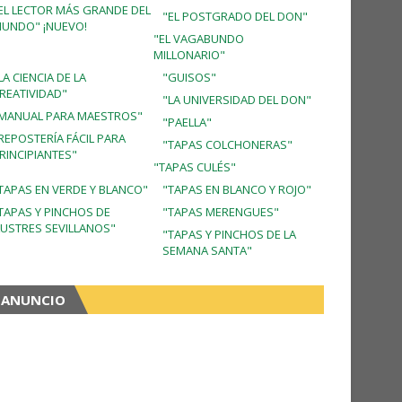
EL LECTOR MÁS GRANDE DEL
"EL POSTGRADO DEL DON"
UNDO" ¡NUEVO!
"EL VAGABUNDO
MILLONARIO"
LA CIENCIA DE LA
"GUISOS"
REATIVIDAD"
"LA UNIVERSIDAD DEL DON"
MANUAL PARA MAESTROS"
"PAELLA"
REPOSTERÍA FÁCIL PARA
"TAPAS COLCHONERAS"
RINCIPIANTES"
"TAPAS CULÉS"
TAPAS EN VERDE Y BLANCO"
"TAPAS EN BLANCO Y ROJO"
TAPAS Y PINCHOS DE
"TAPAS MERENGUES"
LUSTRES SEVILLANOS"
"TAPAS Y PINCHOS DE LA
SEMANA SANTA"
ANUNCIO