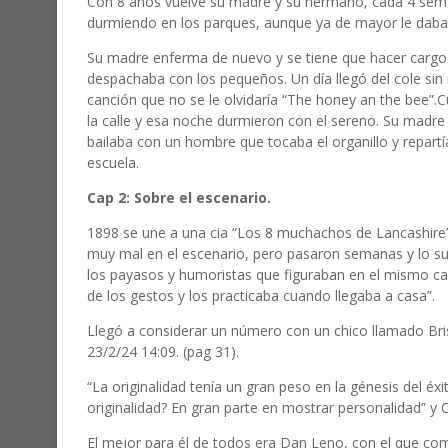
Con 8 años vuelve su madre y su hermano, cada 4 seman
durmiendo en los parques, aunque ya de mayor le daban
Su madre enferma de nuevo y se tiene que hacer cargo
despachaba con los pequeños. Un día llegó del cole sin 
canción que no se le olvidaría “The honey an the bee”.
la calle y esa noche durmieron con el sereno. Su madre vo
bailaba con un hombre que tocaba el organillo y repartía
escuela.
Cap 2: Sobre el escenario.
1898 se une a una cia “Los 8 muchachos de Lancashire”,
muy mal en el escenario, pero pasaron semanas y lo su
los payasos y humoristas que figuraban en el mismo ca
de los gestos y los practicaba cuando llegaba a casa”.
Llegó a considerar un número con un chico llamado Brist
23/2/24 14:09. (pag 31).
“La originalidad tenía un gran peso en la génesis del éxi
originalidad? En gran parte en mostrar personalidad” y C
El mejor para él de todos era Dan Leno, con el que com