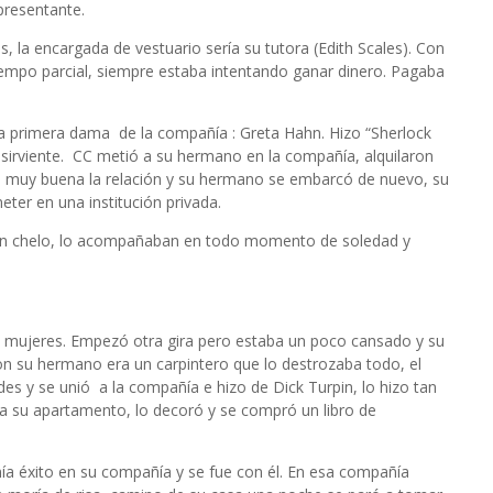
presentante.
s, la encargada de vestuario sería su tutora (Edith Scales). Con
empo parcial, siempre estaba intentando ganar dinero. Pagaba
la primera dama
de la compañía : Greta Hahn. Hizo “Sherlock
sirviente.
CC metió a su hermano en la compañía, alquilaron
a muy buena la relación y su hermano se embarcó de nuevo, su
ter en una institución privada.
 un chelo, lo acompañaban en todo momento de soledad y
s mujeres. Empezó otra gira pero estaba un poco cansado y su
on su hermano era un carpintero que lo destrozaba todo, el
des y se unió
a la compañía e hizo de Dick Turpin, lo hizo tan
 a su apartamento, lo decoró y se compró un libro de
ía éxito en su compañía y se fue con él. En esa compañía