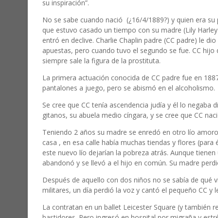
su inspiración”.
No se sabe cuando nació
(¿16/4/1889?) y quien era su 
que estuvo casado un tiempo con su madre (Lily Harley
entró en declive. Charlie Chaplin padre (CC padre) le di
apuestas, pero cuando tuvo el segundo se fue. CC hijo
siempre sale la figura de la prostituta.
La primera actuación conocida de CC padre fue en 1887 
pantalones a juego, pero se abismó en el alcoholismo.
Se cree que CC tenía ascendencia judía y él lo negaba 
gitanos, su abuela medio cíngara, y se cree que CC nac
Teniendo 2 años su madre se enredó en otro lío amoroso
casa , en esa calle había muchas tiendas y flores (para 
este nuevo lío dejarían la pobreza atrás. Aunque tiene
abandonó y se llevó a el hijo en común. Su madre perdi
Después de aquello con dos niños no se sabía de qué vi
militares, un día perdió la voz y cantó el pequeño CC y l
La contratan en un ballet Leicester Square (y también 
bastidores. Pero ingresó en hospital por migraña y est