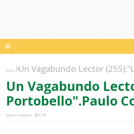
Un Vagabundo Lector (255):"L
Inicio
Un Vagabundo Lector
Portobello".Paulo C
jose campos
5:49