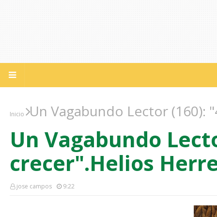
Un Vagabundo Lector (160): "
Inicio
Un Vagabundo Lector
crecer".Helios Herre
jose campos
9:22