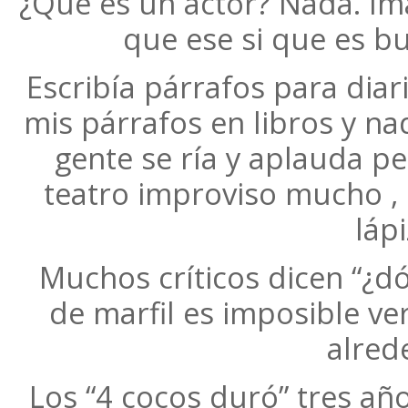
¿Qué es un actor? Nada. Ima
que ese si que es bue
Escribía párrafos para diar
mis párrafos en libros y n
gente se ría y aplauda pe
teatro improviso mucho , 
lápi
Muchos críticos dicen “¿d
de marfil es imposible v
alred
Los “4 cocos duró” tres añ