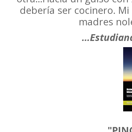
debería ser cocinero. M
madres nol
…Estudiand
"PIN