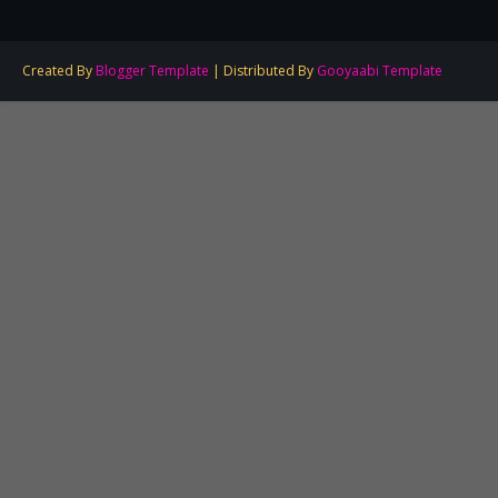
Created By
Blogger Template
| Distributed By
Gooyaabi Template