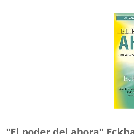
"El poder del ahora".Eckha