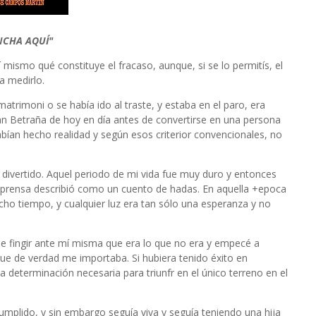
NCHA AQUÍ"
í mismo qué constituye el fracaso, aunque, si se lo permitís, el
 medirlo.
trimoni o se había ido al traste, y estaba en el paro, era
an Betraña de hoy en día antes de convertirse en una persona
bían hecho realidad y según esos criterior convencionales, no
 divertido. Aquel periodo de mi vida fue muy duro y entonces
la prensa describió como un cuento de hadas. En aquella +epoca
cho tiempo, y cualquier luz era tan sólo una esperanza y no
 de fingir ante mí misma que era lo que no era y empecé a
que de verdad me importaba. Si hubiera tenido éxito en
 determinación necesaria para triunfr en el único terreno en el
mplido, y sin embargo seguía viva y seguía teniendo una hija