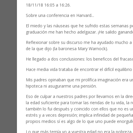
18/11/18 16:05 a 16:26.
Sobre una conferencia en Harvard...
El miedo y las náuseas que he sufrido estas semanas p
graduación me han hecho adelgazar. ¡He salido ganando
Reflexionar sobre su discurso me ha ayudado mucho a e
de la que dijo (la baronesa Mary Warnock).
He llegado a dos conclusiones: los beneficos del fracaso
Hace media vida trataba de encontrar el difícil equilibri
Mis padres opinaban que mi prolífica imaginación era un
hipoteca ni asugurarme una pensión.
Eso de culpar a nuestros padres por llevarnos en la di
la edad suficiente para tomar las riendas de tu vida, la 
también lo fui después y coincido con ellos que no es 
estrés y a veces depresión; implica infinidad de pequeñas
propios medios sí es algo de lo que uno puede enorgullec
Lo que más temía yo a vuestra edad no era la pobreza, 