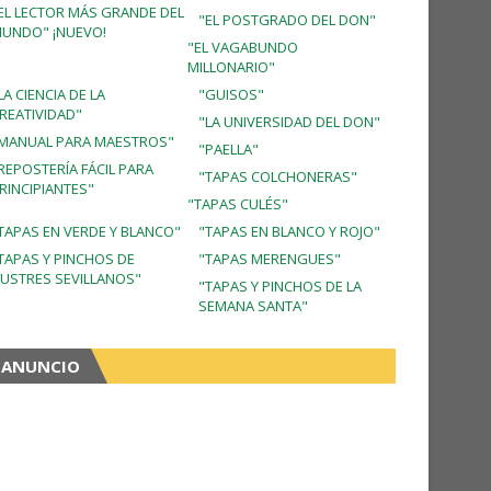
EL LECTOR MÁS GRANDE DEL
"EL POSTGRADO DEL DON"
UNDO" ¡NUEVO!
"EL VAGABUNDO
MILLONARIO"
LA CIENCIA DE LA
"GUISOS"
REATIVIDAD"
"LA UNIVERSIDAD DEL DON"
MANUAL PARA MAESTROS"
"PAELLA"
REPOSTERÍA FÁCIL PARA
"TAPAS COLCHONERAS"
RINCIPIANTES"
"TAPAS CULÉS"
TAPAS EN VERDE Y BLANCO"
"TAPAS EN BLANCO Y ROJO"
TAPAS Y PINCHOS DE
"TAPAS MERENGUES"
LUSTRES SEVILLANOS"
"TAPAS Y PINCHOS DE LA
SEMANA SANTA"
ANUNCIO