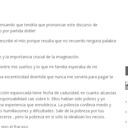
ensando que tendría que pronunciar este discurso de
 por partida doble!
scribir el mío porque resulta que no recuerdo ninguna palabra
 y la importancia crucial de la imaginación.
o entre mis sueños y lo que mi familia esperaba de mí.
a excentricidad divertida que nunca me serviría para pagar la
rección equivocada tiene fecha de caducidad; en cuanto alcanzas
responsabilidad cae sobre ti. Ellos habían sido pobres y yo
una experiencia que ennoblezca. La pobreza conlleva miedo y
 humillaciones y dificultades. Salir de la pobreza por tus
erse , pero la pobreza en sí sólo la idealizan los necios.
sino el fracaso.