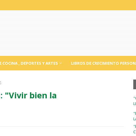
E COCINA , DEPORTES Y ARTES
LIBROS DE CRECIMIENTO PERSON
g.
"Vivir bien la
"
L
"
L
"
C