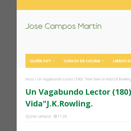
QUIÉN SOY
CURSOS DE COCINA
LIBROS D
Inicio
Un Vagabundo Lector (180): "Vivir bien la Vida"J.K.Rowlin
Un Vagabundo Lector (180): 
Vida"J.K.Rowling.
jose campos
11:26