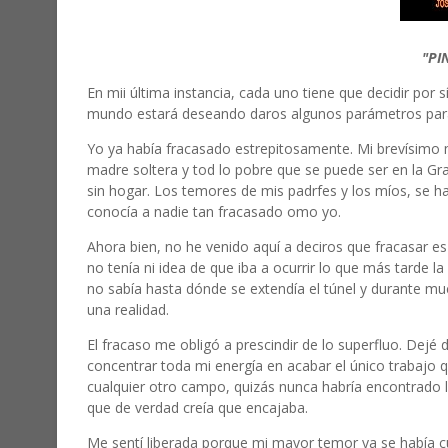
"PI
En mii última instancia, cada uno tiene que decidir por s
mundo estará deseando daros algunos parámetros para
Yo ya había fracasado estrepitosamente. Mi brevísimo ma
madre soltera y tod lo pobre que se puede ser en la Gr
sin hogar. Los temores de mis padrfes y los míos, se ha
conocía a nadie tan fracasado omo yo.
Ahora bien, no he venido aquí a deciros que fracasar es
no tenía ni idea de que iba a ocurrir lo que más tarde 
no sabía hasta dónde se extendía el túnel y durante mu
una realidad.
El fracaso me obligó a prescindir de lo superfluo. Dejé
concentrar toda mi energía en acabar el único trabajo 
cualquier otro campo, quizás nunca habría encontrado la
que de verdad creía que encajaba.
Me sentí liberada porque mi mayor temor ya se había cu