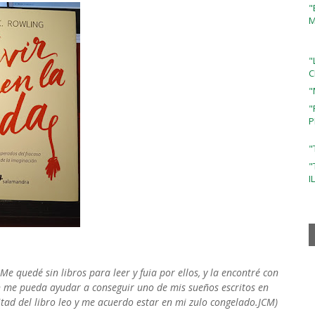
"
M
"
C
"
"
P
"
"
I
e quedé sin libros para leer y fuia por ellos, y la encontré con
ón me pueda ayudar a conseguir uno de mis sueños escritos en
tad del libro leo y me acuerdo estar en mi zulo congelado.JCM)