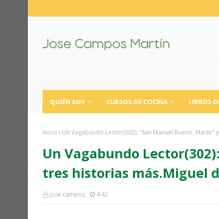
QUIÉN SOY
CURSOS DE COCINA
LIBROS D
Inicio
Un Vagabundo Lector(302): "San Manuel Bueno, Martir" y
Un Vagabundo Lector(302):
tres historias más.Miguel
jose campos
4:42