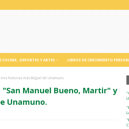
E COCINA , DEPORTES Y ARTES
LIBROS DE CRECIMIENTO PERSON
 tres historias más.Miguel de Unamuno.
 "San Manuel Bueno, Martir" y
"
L
 de Unamuno.
"
L
"
C