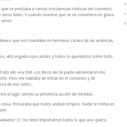
 que se prestaba a ciertas truculencias místicas del convento
de otros fieles. Y cuando muriese que se se convirtiera en grasa
e amor.
el dinero que nos mandaba mi hermano Lázaro de las américas,
, alto erguido,ojos azules y todos lo queríamos sobre todo
Todo ello era DM. Los libros de mi padre alimentaron mis
onó. Pero me hablaba de entrar en el convento y de
rca de ese santo...
ina el lago; siendo su presencia acción de miradas...
ba misa. Procuraba que todos andsen limpios. Nadie le metía en
sen.
nvidiados".O "no debe importarnos tanto lo que uno quiera