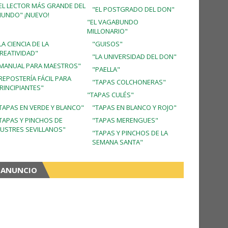
EL LECTOR MÁS GRANDE DEL
"EL POSTGRADO DEL DON"
UNDO" ¡NUEVO!
"EL VAGABUNDO
MILLONARIO"
LA CIENCIA DE LA
"GUISOS"
REATIVIDAD"
"LA UNIVERSIDAD DEL DON"
MANUAL PARA MAESTROS"
"PAELLA"
REPOSTERÍA FÁCIL PARA
"TAPAS COLCHONERAS"
RINCIPIANTES"
"TAPAS CULÉS"
TAPAS EN VERDE Y BLANCO"
"TAPAS EN BLANCO Y ROJO"
TAPAS Y PINCHOS DE
"TAPAS MERENGUES"
LUSTRES SEVILLANOS"
"TAPAS Y PINCHOS DE LA
SEMANA SANTA"
ANUNCIO