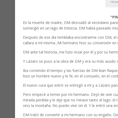
"PI
En la muerte de madre, DM descuidó al vecindario para
sumergió en un lago de tristeza. DM había paseado mucho
Después de ese día temblaba encontrarme con DM, el me
callara a mí misma...Mi hermano hizo su conversión en 
DM ante tal historia, me hzio rezar por él y por su he
Y Lázaro se puso a la obra de DM y era su más asudo
Iba corriendo el tiempo y las fuerzas de DM iban flaqu
hizo un hombre nuevo y le fe; en el consuelo, en el cont
El nuevo cura que entró se entregó a mí y a Lázaro pa
Pero empecé a temer por mi hermano. Dejó de vivir cua
mirada perdida y le dije que no mirase tanto el lago. ël
sino la montaña. No puedo vivir sin él. Y le entró una
DM trató de convertir a mi hermano con su engaño. Dios