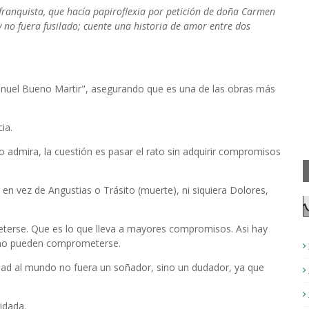
franquista, que hacía papiroflexia por petición de doña Carmen
 no fuera fusilado; cuente una historia de amor entre dos
anuel Bueno Martir", asegurando que es una de las obras más
ia.
 admira, la cuestión es pasar el rato sin adquirir compromisos
n vez de Angustias o Trásito (muerte), ni siquiera Dolores,
erse. Que es lo que lleva a mayores compromisos. Asi hay
e no pueden comprometerse.
rdad al mundo no fuera un soñador, sino un dudador, ya que
vidada.