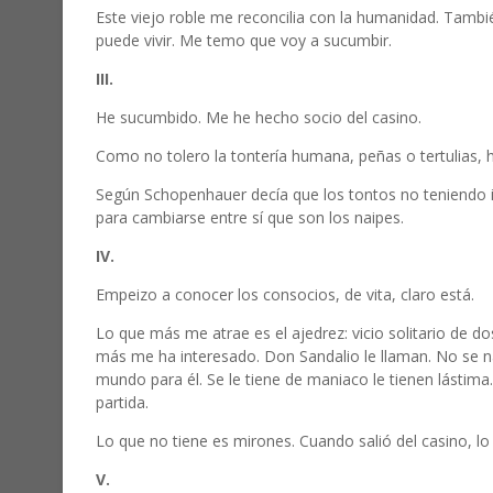
Este viejo roble me reconcilia con la humanidad. Tambi
puede vivir. Me temo que voy a sucumbir.
III.
He sucumbido. Me he hecho socio del casino.
Como no tolero la tontería humana, peñas o tertulias, 
Según Schopenhauer decía que los tontos no teniendo i
para cambiarse entre sí que son los naipes.
IV.
Empeizo a conocer los consocios, de vita, claro está.
Lo que más me atrae es el ajedrez: vicio solitario de d
más me ha interesado. Don Sandalio le llaman. No se na
mundo para él. Se le tiene de maniaco le tienen lástima
partida.
Lo que no tiene es mirones. Cuando salió del casino, l
V.