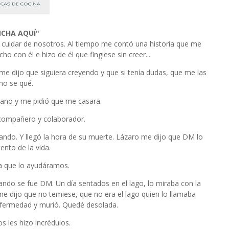
NCHA AQUÍ"
 cuidar de nosotros. Al tiempo me contó una historia que me
 con él e hizo de él que fingiese sin creer...
 dijo que siguiera creyendo y que si tenía dudas, que me las
no se qué.
rmano y me pidió que me casara.
 compañero y colaborador.
eando. Y llegó la hora de su muerte. Lázaro me dijo que DM lo
ento de la vida.
ra que lo ayudáramos.
ndo se fue DM. Un día sentados en el lago, lo miraba con la
 me dijo que no temiese, que no era el lago quien lo llamaba
 enfermedad y murió. Quedé desolada.
 les hizo incrédulos.