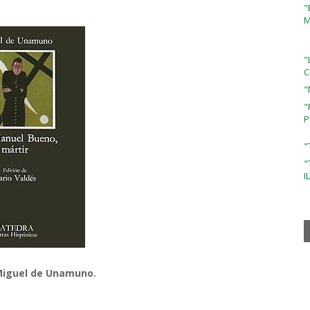
"
M
"
C
"
"
P
"
"
I
.Miguel de Unamuno.