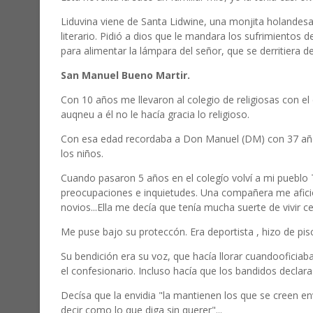
Liduvina viene de Santa Lidwine, una monjita holandesa
literario. Pidió a dios que le mandara los sufrimientos 
para alimentar la lámpara del señor, que se derritiera d
San Manuel Bueno Martir.
Con 10 años me llevaron al colegio de religiosas con 
auqneu a él no le hacía gracia lo religioso.
Con esa edad recordaba a Don Manuel (DM) con 37 años
los niños.
Cuando pasaron 5 años en el colegío volví a mi pueblo 
preocupaciones e inquietudes. Una compañera me afici
novios...Ella me decía que tenía mucha suerte de vivir ce
Me puse bajo su proteccón. Era deportista , hizo de pisc
Su bendición era su voz, que hacía llorar cuandooficia
el confesionario. Incluso hacía que los bandidos declara
Decísa que la envidia "la mantienen los que se creen e
decir como lo que diga sin querer"...