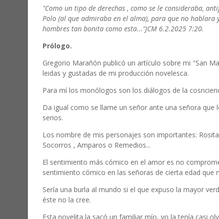
"Como un tipo de derechas , como se le consideraba, anti
Polo (al que admiraba en el alma), para que no hablara y
hombres tan bonita como esta..."JCM 6.2.2025 7:20.
Prólogo.
Gregorio Marañón publicó un artículo sobre mi "San M
leidas y gustadas de mi producción novelesca.
Para mí los monólogos son los diálogos de la cosncienc
Da igual como se llame un señor ante una señora que lo
serios.
Los nombre de mis personajes son importantes: Rosita e
Socorros , Amparos o Remedios...
El sentimiento más cómico en el amor es no compromet
sentimiento cómico en las señoras de cierta edad qu
Sería una burla al mundo si el que expuso la mayor ve
éste no la cree.
Esta novelita la sacó un familiar mío, yo la tenía casi ol