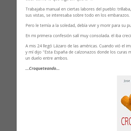
Trabajaba manual en ciertas labores del pueblo: trillab
sus vistas, se interesaba sobre todo en los embarazos. E
Pero le temía a la soledad, debía vivir y morir para su p
En mi primera confesión salí muy consolada. ël iba crec
A mis 24 llegó Lázaro de las américas. Cuando vió el i
y mí dijo "Esta España de calzonazos donde los curas m
un duelo entre ambos.
...Croqueteando...